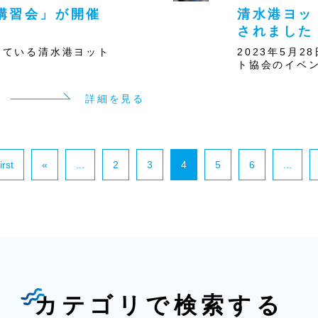
講習会」が開催
清水港ヨッ
されました
援している清水港ヨット
2023年5月
ト協会のイベン
詳細を見る
irst
«
...
2
3
4
5
6
...
カテゴリで検索する